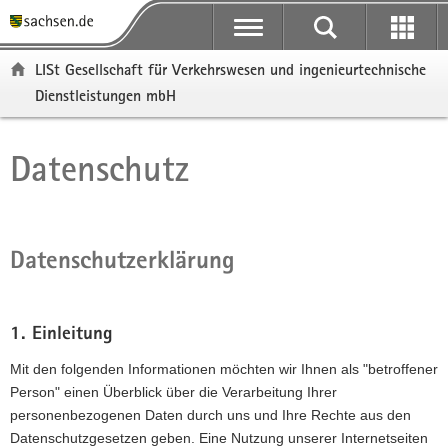
P
P
H
F
o
o
a
o
r
r
u
o
LISt Gesellschaft für Verkehrswesen und ingenieurtechnische
t
t
p
t
Dienstleistungen mbH
a
a
t
e
l
l
i
r
ü
n
n
-
Datenschutz
Hauptinhalt
b
a
h
B
e
v
a
e
r
i
l
r
g
g
t
e
Datenschutzerklärung
r
a
i
e
t
c
i
i
h
f
o
1. Einleitung
e
n
Mit den folgenden Informationen möchten wir Ihnen als "betroffener
n
Person" einen Überblick über die Verarbeitung Ihrer
d
personenbezogenen Daten durch uns und Ihre Rechte aus den
e
Datenschutzgesetzen geben. Eine Nutzung unserer Internetseiten
N