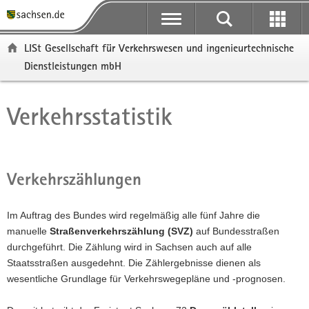
P
P
H
F
o
o
a
o
r
r
u
o
LISt Gesellschaft für Verkehrswesen und ingenieurtechnische
t
t
p
t
Dienstleistungen mbH
a
a
t
e
l
l
i
r
ü
n
n
-
Verkehrsstatistik
Hauptinhalt
b
a
h
B
e
v
a
e
r
i
l
r
g
g
t
e
Verkehrszählungen
r
a
i
e
t
c
i
i
h
Im Auftrag des Bundes wird regelmäßig alle fünf Jahre die
f
o
manuelle
Straßenverkehrszählung (SVZ)
auf Bundesstraßen
e
n
durchgeführt. Die Zählung wird in Sachsen auch auf alle
n
Staatsstraßen ausgedehnt. Die Zählergebnisse dienen als
d
wesentliche Grundlage für Verkehrswegepläne und -prognosen.
e
N