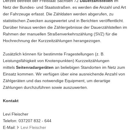
Derzeit betreibt der Freistaat Sachsen 72
Dauerzählstellen
im
a
Netz der Bundes- und Staatsstraßen. es werden die Anzahl und Art
v
der Fahrzeuge erfasst. Die Zähldaten werden abgerufen, zu
i
statistischen Zwecken ausgewertet und in Berichten veröffentlicht.
g
Darüber hinaus werden die Zählergebnisse der Dauerzählstellen im
a
Rahmen der manuellen Straßenverkehrszählung (SVZ) für die
t
Hochrechnung der Kurzzeitzählungen herangezogen.
i
o
Zusätzlich können für bestimmte Fragestellungen (z. B.
n
Leistungsfähigkeit von Knotenpunkten) Kurzzeitzählungen
mittels
Seitenradargeräten
an beliebigen Standorten im Netz zum
Einsatz kommen. Wir verfügen über eine ausreichende Anzahl von
Zählgeräten und das notwendige Equipment, um derartige
Zählungen durchzuführen sowie auszuwerten.
Kontakt
Levi Fleischer
Telefon: 037207 832 - 644
E-Mail:
Levi Fleischer